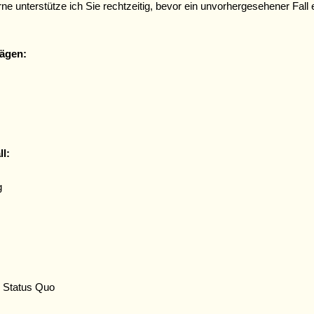
ne unterstütze ich Sie rechtzeitig, bevor ein unvorhergesehener Fall ei
rägen:
l:
g
s Status Quo