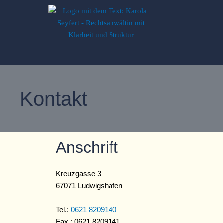
Zum
Inhalt
springen
Kontakt
Anschrift
Kreuzgasse 3
67071 Ludwigshafen
Tel.:
0621 8209140
Fax.: 0621 8209141